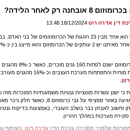
 8 אובחנה רק לאחר הלידה?
כת דין אדרה רוט
18/12/2024 13:48
כרומוזום 8 הוא אחד מבין 23 הזוגות של הכרומוזומים של בני האדם
על גבי הכרומוזום ישנם לפחות 160 גני
 והתפתחות מערכת העצבים וכ-16% מהגנים מעורבים במניעת
טן
.
כי ישנן עשרות מוטציות גנטיות משמעותיות המוכרות מזה ש
ומערבות פגיעה באזור ספציפי על גבי כרומוזום 8, כאשר חלק ניכר
תן וחשוב לאבחן כבר בשלב העוברי, באמצעות בדיקות גנטיו
סקירת מערכות במהלך ההריון.
פורטת שלפניך מסבירה עורכת הדין
אדרה רוט
, בשיתוף ע