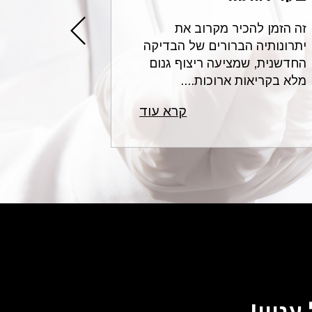
זה הזמן להכיר מקרוב את
עורכי הדין 
יתרונותיה הברורים של הבדיקה
בתחום הרשל
החדשנית, שמציעה ריצוף גנום
לשאלות נפו
מלא בקריאות ארוכות....
רפואית ונותנ
קרא עוד