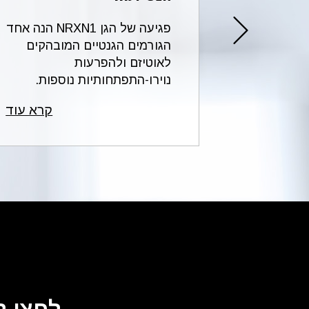
הקצרה
פגיעה של הגן NRXN1 הנה אחד
2p16.3 של כרומוזום 2 מחייבת
הגורמים הגנטיים המובהקים
מהלך
לאוטיזם ולהפרעות
להג...
נוירו-התפתחותיות נוספות.
הכי...
קרא עוד
קרא עוד