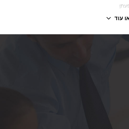
ות אפשריות בכרומוזום 8 והשפעתן
ריון,
ו עוד
טית על
עורך