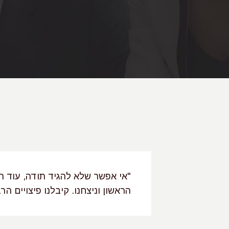
ועי והמסור שקיבלנו ממך לאורך 3 וחצי השנים האחרונות, בהן
"אי אפשר שלא להגיד תודה, עוד 
 שהשגת את
הראשון וניצחנו. קיבלנו פיצויים ה