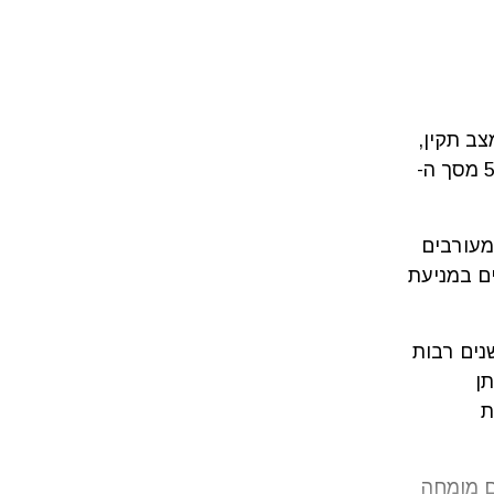
. במצב תקין,
לכל אחת ואחד מאיתנו יש 2 עותקים של הכרומוזום והוא מייצג בין כ-5% מסך ה-
ם מוכרים, כאשר כ-8% מהגנים מעורבים
נים רבות
 מאותן
ת
ם מומחה