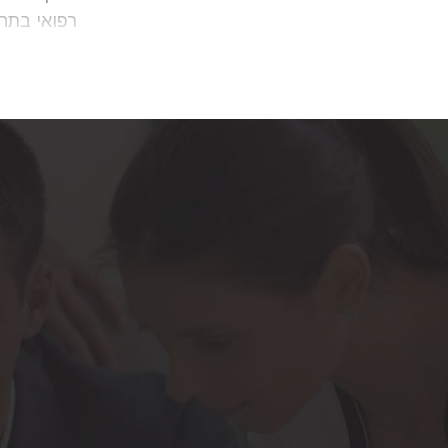
האפשרית, 
של מוטציו
חשוב להדג
גבי כרומוזום 8 רק לאחר הלידה, ראוי לפנות לקבלת ייעוץ 
דין מומח