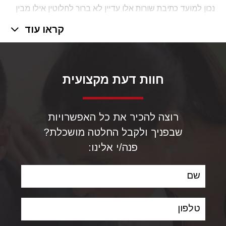
נכון למועד כתיבת שורות אלו עדיין לא ברור לחלוטין אילו מבין
20 הגנים שנמצאים באזור החסר 29 על הזרוע הארוכה של
קראו עוד
כרומוזום 3, אחראיים לסימני המחלה למרות שעד היום זוהו 3
גנים שהנם החשודים העיקריים: PAK2, DLG1 ו-FBXO14.
בכל מקרה חשוב לאבחן את התסמונת בשלב העוברי, כבר
חוות דעת מקצועית
בשלבים הראשוניים של ההריון, באמצעות בדיקת מי שפיר
לצ'יפ גנטי, וכך לאפשר להורים לקבל החלטה מושכלת לגבי
ניהול ההריון ומתוך מודעות מלאה להשפעות האפשריות של
רוצה להכיר את כל האפשרויות
המחיקה ב-3q29.
שבפניך ולקבל החלטה מושכלת?
פנה/י אלינו:
שם
טלפון