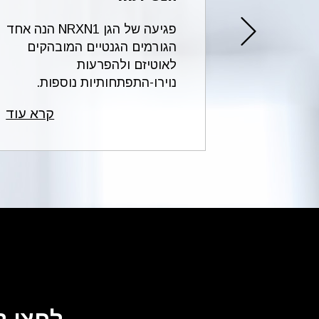
הקצרה
פגיעה של הגן NRXN1 הנה אחד
2p16.3 של כרומוזום 2 מחייבת
הגורמים הגנטיים המובהקים
מהלך
לאוטיזם ולהפרעות
להג...
נוירו-התפתחותיות נוספות.
הכי...
קרא עוד
קרא עוד