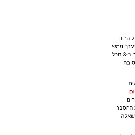
הריון
נערך ממש
כאן בישראל נמצא כי בדיקת האקסום עשויה לאבחן פגיעה גנטית בעובר ב-3 מכל
סיבה"
ים
ם
רים
ת ההסבר
השאלה