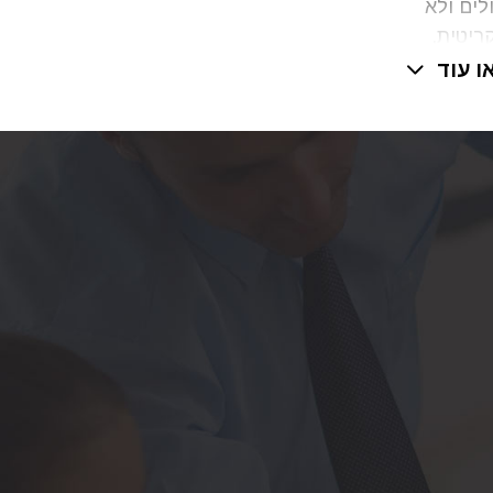
לים ולא
ריטית,
ות
ו עוד
למצוא את
לידת
ת
ת
יעות