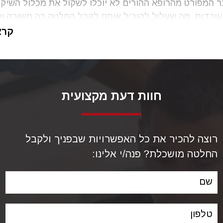
 המפורט מהרופא ההורים לא יוכלו לשקול את מכלול השיקו
עובדות, מה שעלול להוביל אותם לקבל החלטה כה חשובה וק
. רופא נשים שלא מסביר להורים ולא מציג בפניהם את תוצא
קרא
עובדות, שאותן נסביר מיד, מתרשל בביצוע תפקידו ועלול 
ף
לתביעת פיצויים בעילת רשלנות רפואית
בכל מקרה של 
קה במוטציה גנטית משמעותית.
עניינת והחשובה שלפניך מסבירה
עורכת הדין אדרה רוט
א
חוות דעת מקצועית
 של מספר מחקרים מקיפים שפורסמו לאחרונה, ומסבירים א
רבה של בדיקת האקסום, בכל הנוגע ליכולות האבחון של פג
עותיות בעובר, כבר במהלך חודשי ההריון הראשונים.
רוצה להכיר את כל האפשרויות שבפניך ולקבל
החלטה מושכלת? פנה/י אלינו:
שם
טלפון