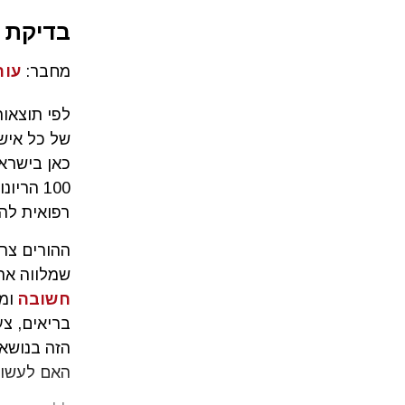
בדיקת א
מחבר:
עור
לפי תוצאו
של כל איש
100 הרי
רפואית לה
ההורים צר
שמלווה את 
חשובה
ומד
בריאים, צע
הזה בנושא
האם לעשות