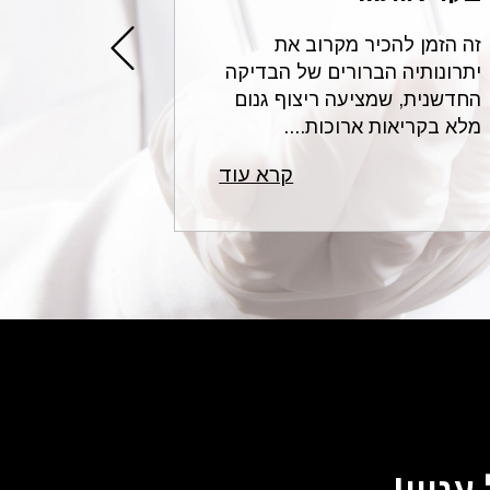
זה הזמן להכיר מקרוב את
עורכי הדין 
יתרונותיה הברורים של הבדיקה
בתחום הרשל
החדשנית, שמציעה ריצוף גנום
לשאלות נפו
מלא בקריאות ארוכות....
רפואית ונותנ
קרא עוד