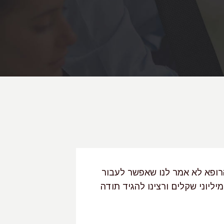
שטות
ה:
חר של
 של
רז
וע, כי
הרופא לא אמר לנו שאפשר לעבור
יליוני שקלים ורצינו להגיד תודה
 בתופעה
תודה מכל הלב"
ופת
ית