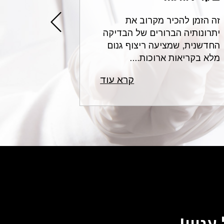
זה הזמן להכיר מקרוב את
עורכי הדין 
בליעה,
יתרונותיה הברורים של הבדיקה
בתחום הרשל
ופעת
החדשנית, שמציעה ריצוף גנום
לשאלות נפו
יפות
מלא בקריאות ארוכות....
רפואית ונותנ
קרא עוד