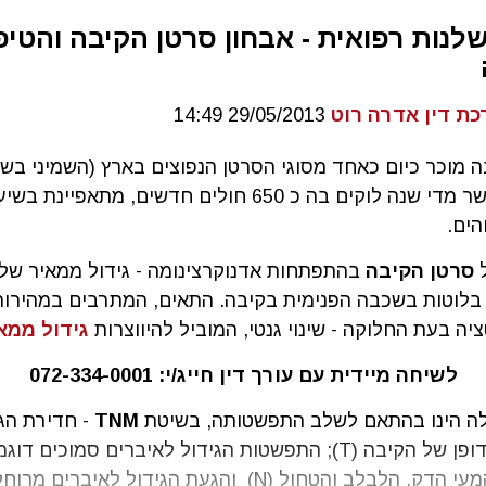
לנות רפואית - אבחון סרטן הקיבה והטיפ
כת דין אדרה רוט
29/05/2013 14:49
 מוכר כיום כאחד מסוגי הסרטן הנפוצים בארץ (השמיני בשכ
המחלה, אשר מדי שנה לוקים בה כ 650 חולים חדשים, מתאפיינת ב
הים.
ל
סרטן הקיבה
בהתפתחות אדנוקרצינומה - גידול ממאיר של 
בלוטות בשכבה הפנימית בקיבה. התאים, המתרבים במהירות,
יה בעת החלוקה - שינוי גנטי, המוביל להיווצרות
גידול ממא
לשיחה מיידית עם עורך דין חייג/י:
072-334-0001
לה הינו בהתאם לשלב התפשטותה, בשיטת
TNM
- חדירת הגי
לשכבות הדופן של הקיבה (T); התפשטות הגידול לאיברים סמוכי
הלימפה, המעי הדק, הלבלב והטחול (N) והגעת הגידול לאיברי