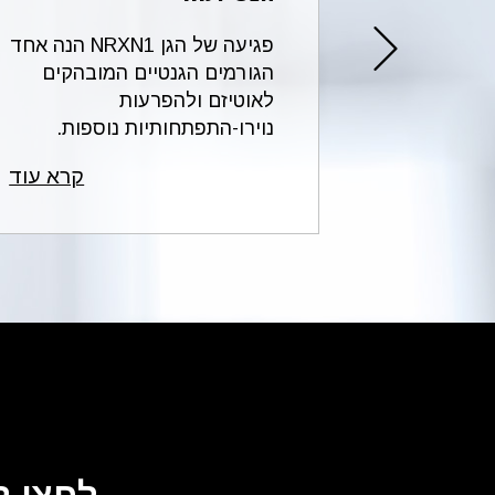
חוסר אבחו
הקצרה
פגיעה של הגן NRXN1 הנה אחד
על תסמיני
2p16.3 של כרומוזום 2 מחייבת
הגורמים הגנטיים המובהקים
בחילות וה
מהלך
לאוטיזם ולהפרעות
דימומים (ב
להג...
נוירו-התפתחותיות נוספות.
וחולשה כלל
הכי...
קרא עוד
קרא עוד