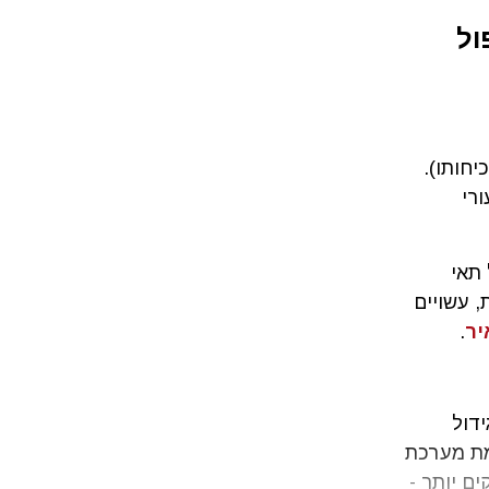
ול
יחותו).
שיעורי
תאי
 עשויים
יר
.
דול
ם דוגמת מערכת
ם מרוחקים יותר -