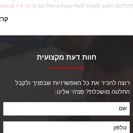
עורך דין מומח
הרפואית
, לצורך בחינת המקרה לעומקו – ברוב המקרים האל
קרא
 תביעה בעילת רשלנות רפואית.
חוות דעת מקצועית
רוצה להכיר את כל האפשרויות שבפניך ולקבל
החלטה מושכלת? פנה/י אלינו:
שם
טלפון