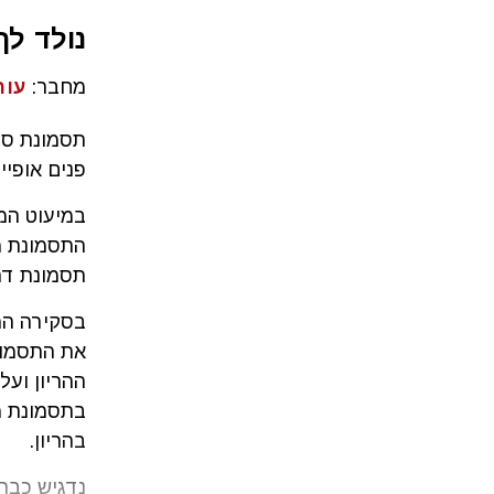
נולד לך
מחבר:
עור
פנים אופיינ
במיעוט המ
התסמונת מו
תסמונת דה-
בסקירה המ
את התסמונ
ההריון ועל
בתסמונת מ
בהריון.
נדגיש כבר