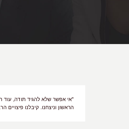
ועי והמסור שקיבלנו ממך לאורך 3 וחצי השנים האחרונות, בהן
"אי אפשר שלא להגיד תודה, עוד 
 שהשגת את
הראשון וניצחנו. קיבלנו פיצויים ה