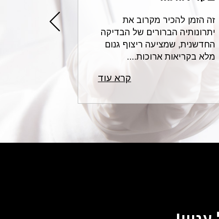
זה הזמן להכיר מקרוב את
עורכי הדין 
יתרונותיה הברורים של הבדיקה
בתחום הרשל
החדשנית, שמציעה ריצוף גנום
לשאלות נפו
מלא בקריאות ארוכות....
רפואית ונותנ
קרא עוד