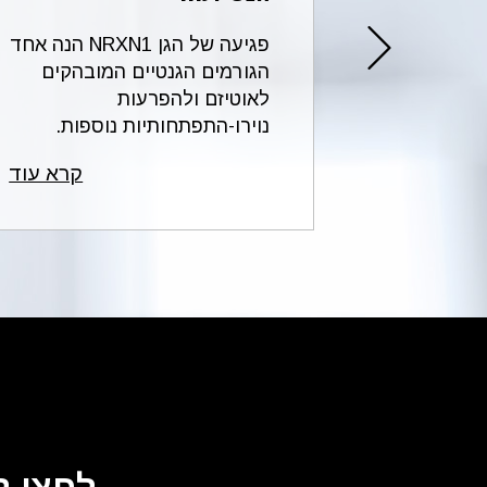
הקצרה
פגיעה של הגן NRXN1 הנה אחד
2p16.3 של כרומוזום 2 מחייבת
הגורמים הגנטיים המובהקים
מהלך
לאוטיזם ולהפרעות
להג...
נוירו-התפתחותיות נוספות.
הכי...
קרא עוד
קרא עוד