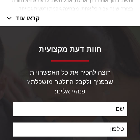
וחשוב בתוך אותה דרך ארוכה, אבל חשוב לדעת שהיא נחווית
בצורה שונה עבור כל אחת, מבחינה גופנית ורגשית גם יחד.
קראו עוד
בין אם ילדת בלידה נרתיקית ובין אם בלידה במהלך
ניתוח
קיסרי
מדובר באירוע לא קל עבור גוף האישה. בלידה רגילה,
ללא כל
סיבוכים מוכרים
, אשה מאבדת כ-700 מ״ל דם
בממוצע. לשם השוואה נפח הדם הממוצע אצל אדם בוגר הוא
חוות דעת מקצועית
כ-5 ליטרים, כלומר מדובר על אובדן של 14% מנפח הדם!
מדובר בתופעה שכיחה ולעיתים היא גם מוגדרת כתקינה.
רוצה להכיר את כל האפשרויות
ההגדרה של דמם לאחר לידה מתייחסת לאובדן של מעל חצי
שבפניך ולקבל החלטה מושכלת?
ליטר דם בלידה נרתיקית או מעל ליטר דם בלידה קיסרית
פנה/י אלינו:
ונחלקת לדמם מוקדם עד 24 שעות מהלידה, ודמם מאוחר
מ-24 שעות עד 6 שבועות מהלידה.
שם
מקרים של דמם שלאחר הלידה מתרחשים בחדרי הלידה בבתי
החולים בישראל אחת לכל כ-25 לידות.
טלפון