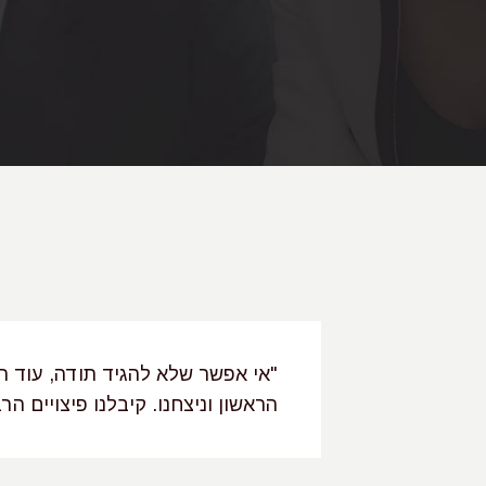
ועי והמסור שקיבלנו ממך לאורך 3 וחצי השנים האחרונות, בהן
"אי אפשר שלא להגיד תודה, עוד 
 שהשגת את
הראשון וניצחנו. קיבלנו פיצויים ה