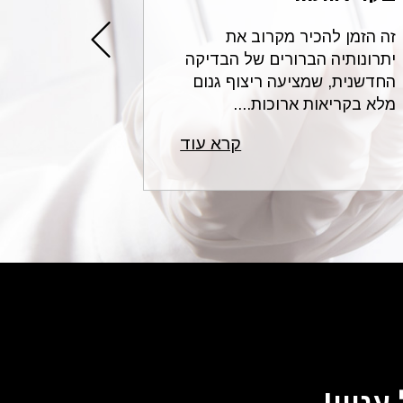
זה הזמן להכיר מקרוב את
עורכי הדין 
יתרונותיה הברורים של הבדיקה
בתחום הרשל
החדשנית, שמציעה ריצוף גנום
לשאלות נפו
מלא בקריאות ארוכות....
רפואית ונותנ
קרא עוד