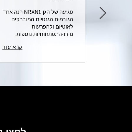
הקצרה
פגיעה של הגן NRXN1 הנה אחד
2p16.3 של כרומוזום 2 מחייבת
הגורמים הגנטיים המובהקים
מהלך
לאוטיזם ולהפרעות
להג...
נוירו-התפתחותיות נוספות.
הכי...
קרא עוד
קרא עוד