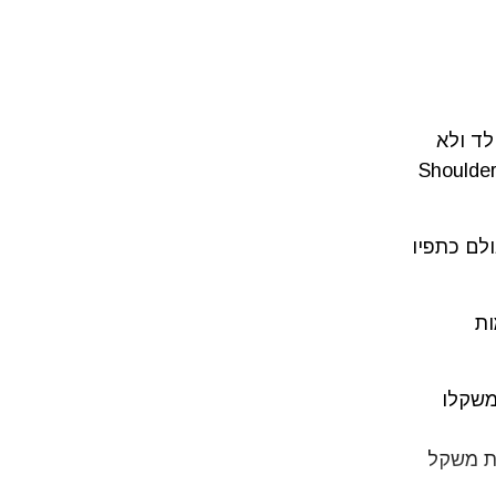
לד ולא
יח, אשר נוצר בעקבות תופעה רפואית המכונה בשם "פרע כתפיים" (Shoulder
לם כתפיו
רמות
משקלו
את משקל