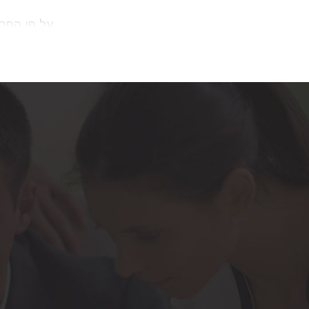
על פי הפר
לארבעה וח
Section
על