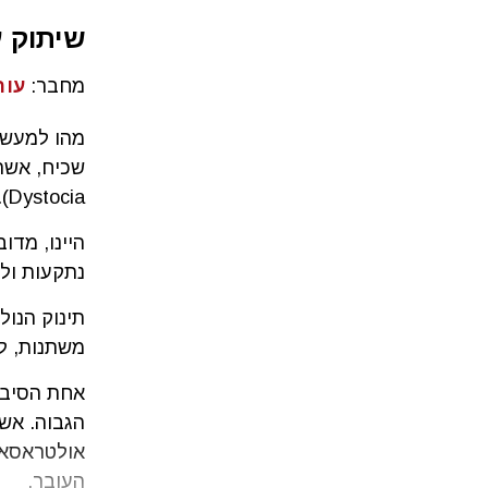
שיתוק על ש
מחבר:
עור
מהו למעשה
Dystocia).
היינו, מד
נתקעות ולא
משתנות, לא
אחת הסיבו
הגבוה. אשר
אולטראסאו
העובר.