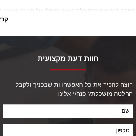
קטיקה הרפואית המקובלת כאשר משקלו של העובר מוערך בי
צי קילו יש לשקול את האפשרות לביצוע
ניתוח קיסר
קרא
 מנת לחלץ את התינוק.
חוות דעת מקצועית
רוצה להכיר את כל האפשרויות שבפניך ולקבל
החלטה מושכלת? פנה/י אלינו:
שם
טלפון