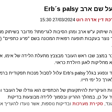
ם ארב Erb´s palsy
כת דין אדרה רוט
27/03/2024 15:30
 שיתוק ע"ש ארב ומהן הסיבות לגרימתו? מדובר בשיתוק מו
שכ
ובר במצב שבו ראש העובר מבצבץ מתעלת הלידה של אימו, או
 מחליקות לאגן היולדת כראוי.
תינוק הנולד ונפגע בגלל Erb's palsy עלול לסבול מנכות תפקודית ב
ורך כל ימי חייו.
ת העיקריות להיתקעותן של הכתפיים הוא גודלו של העובר ו
 על כן, במהלך ההריון ובסמוך ללידה מבוצעות בדיקות
נד,
סקירת מערכות
ובדיקות נוספות, אשר נועדו להעריך 