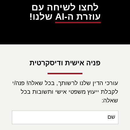
לחצו לשיחה עם
של
רשלנות רפואית
בעקבות טיפול אצל גניקולוג צריכה לקבל
סיוע מיידי של
עורך דין
מומחה בתחום, אשר יוכל להבהיר לה
עוזרת ה-AI
שלנו!
כיצד עליה לממש את הזכויות המגיעות לה על פי דין.
בואו לשוחח עם מומחים ועורכי דין:
פורום רשלנות רפואית
פניה אישית ודיסקרטית
עורכי הדין שלנו לרשותך, בכל שאלה! פנה/י
לקבלת ייעוץ משפטי אישי ותשובות בכל
שאלה:
שם