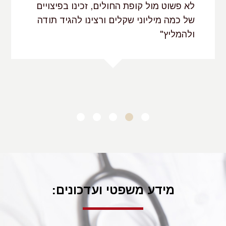
לא פשוט מול קופת החולים, זכינו בפיצויים
נולד כלל.
של כמה מיליוני שקלים ורצינו להגיד תודה
עילות נוספות שעשויות לקום לזכות התובע יכולות להתבסס על
ולהמליץ"
הפרת חובות חוקיות המוטלות על הרופא, כגון: תיעוד רפואי חסר
ברשומות הרפואיות של היולדת, מסירת אינפורמציה חסרה
אודות האפשרויות העומדות לרשותה של היולדת, בין השאר
בנוגע לבדיקות שביכולתה לעשות באופן פרטי ו/או לאופן שבו
ב.פ. בני ברק
ניתן לחלץ את עוברה.
עילה נוספת כנגד גניקולוג יכולה להיוולד בעקבות רשלנות
רפואית בביצוע
הפלה
או ניתוח
גרידה
במטופלת או מעקב
רשלני אחר המוניטור המתעד את פעימות הלב של העובר
במהלך הלידה.
קיראו בהרחבה בנושאים:
מידע משפטי ועדכונים:
תסמונת אשרמן
כריתת רחם