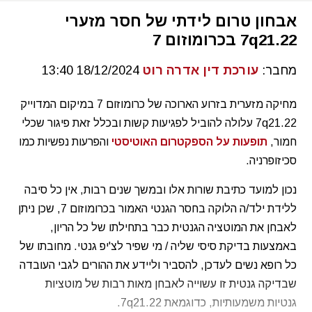
אבחון טרום לידתי של חסר מזערי
7q21.22 בכרומוזום 7
מחבר:
עורכת דין אדרה רוט
18/12/2024 13:40
מחיקה מזערית בזרוע הארוכה של כרומוזום 7 במיקום המדוייק
7q21.22 עלולה להוביל לפגיעות קשות ובכלל זאת פיגור שכלי
חמור,
תופעות על הספקטרום האוטיסטי
והפרעות נפשיות כמו
סכיזופרניה.
נכון למועד כתיבת שורות אלו ובמשך שנים רבות, אין כל סיבה
ללידת ילד/ה הלוקה בחסר הגנטי האמור בכרומוזום 7, שכן ניתן
לאבחן את המוטציה הגנטית כבר בתחילתו של כל הריון,
באמצעות בדיקת סיסי שליה / מי שפיר לצ'יפ גנטי. מחובתו של
כל רופא נשים לעדכן, להסביר וליידע את ההורים לגבי העובדה
שבדיקה גנטית זו עשוייה לאבחן מאות רבות של מוטציות
גנטיות משמעותיות, כדוגמאת 7q21.22.