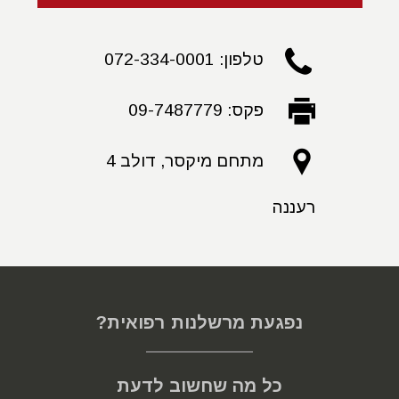
חרף התסמינים ובהתבסס על ממצאי בדיקות שבוצעו, שלא
העלו את החשד הנדרש וכן לרשלנות בעריכת התיעוד הרפואי.
טלפון: 072-334-0001
נפסק, כי התנהלות רופאי בית החולים חרגה ממבחן הרופא
הסביר בשל חוסר ביצוע אנמנזה מקיפה, לרבות בירור מקדמי
פקס: 09-7487779
סיכון להתפתחות תסחיף ריאתי; התעלמות מתסמינים,
המאפיינים תסחיף, שהתקיימו במנוחה; אי ביצוע הבדיקות
מתחם מיקסר, דולב 4
הנדרשות למרות הופעת סימנים מחשידים ולקויות ברישום
הרפואי. גובה הפיצוי שהוטל עמד על מעל למיליון ש"ח.
רעננה
בואו לשוחח עם מומחים ועורכי דין על תסחיף ריאתי ב:
פורום רשלנות רפואית
לקבלת סיוע דיסקרטי ליחצו:
יעוץ משפטי לנפגעי רשלנות
נפגעת מרשלנות רפואית?
רפואית
כל מה שחשוב לדעת