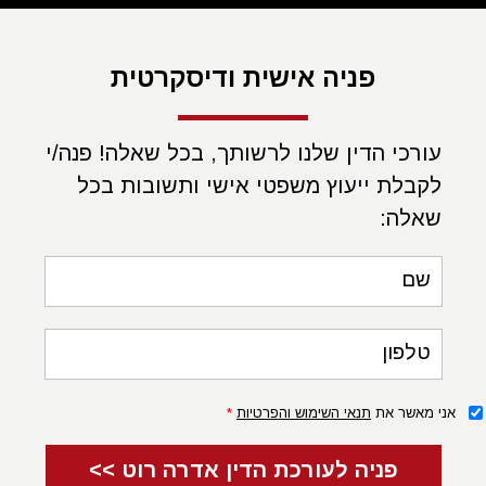
פסקי דין שדנו בתביעות רשלנות רפואית לאחר
תסחיף ריאה
פניה אישית ודיסקרטית
הליך
ת"א 14578/00 עזבון המנוחה להב רחל ז"ל ואח' נ’
ד"ר דיוקמן רוני ושירותי בריאות כללית
עסק בתביעת
עורכי הדין שלנו לרשותך, בכל שאלה! פנה/י
רשלנות רפואית
בגין חוסר אבחון וטיפול בתסחיף ריאתי.
לקבלת ייעוץ משפטי אישי ותשובות בכל
המנוחה נפטרה כתוצאה מתסחיף חמור.
רופא הנשים הנתבע
שאלה:
הורה לה על נטילת גלולות למניעת הריון וקיים מעקב גניקולוגי.
בבית החולים הנתבע עברה המנוחה ניתוח דחוף, במהלכו הוצאו
שם
קרישי דם רבים מעורק הריאה הראשי, אף בעקבות קריסת
מערכות נפטרה למחרת הניתוח.
טלפון
נטען לרשלנות במתן הגלולות בשל כך, שהמנוחה סבלה מפגם
מולד בקרישת דם, הייתה בעודף משקל והגלולות ניתנו לה ללא
אני מאשר את
תנאי השימוש והפרטיות
*
ביצוע בדיקת התאמה פרטנית.
פניה לעורכת הדין אדרה רוט >>
עוד נטען לרשלנות צוות המיון בחוסר אבחון התסחיף הריאתי