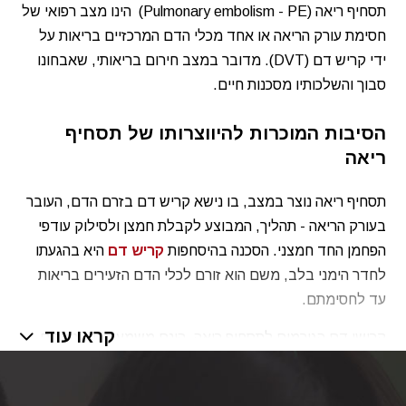
תסחיף ריאה (Pulmonary embolism - PE) הינו מצב רפואי של
חסימת עורק הריאה או אחד מכלי הדם המרכזיים בריאות על
ידי קריש דם (DVT). מדובר במצב חירום בריאותי, שאבחונו
סבוך והשלכותיו מסכנות חיים.
הסיבות המוכרות להיווצרותו של תסחיף
ריאה
תסחיף ריאה נוצר במצב, בו נישא קריש דם בזרם הדם, העובר
בעורק הריאה - תהליך, המבוצע לקבלת חמצן ולסילוק עודפי
הפחמן החד חמצני. הסכנה בהיסחפות
קריש דם
היא בהגעתו
לחדר הימני בלב, משם הוא זורם לכלי הדם הזעירים בריאות
עד לחסימתם.
קראו עוד
קרישי דם הגורמים לתסחיף ריאה, הינם משמעותיים, נוצרים
עקב פקקת בורידים העמוקים, לרוב בורידי הרגליים (VTE) אך
גם באיברים אחרים, כמו האגן.