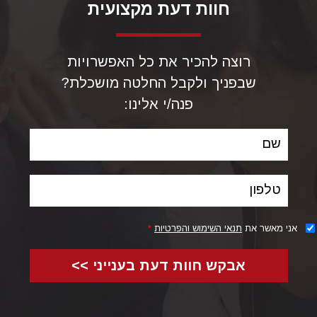
חוות דעת מקצועית
היכללות בקבוצת סיכון לקרישת דם מגבירה את הסיכוי לתסחיף
ריאה. על המועדים לפתח תסחיף נמנים אנשים, הסובלים
מהפרעות קרישה ובעלי רקע תורשתי.
רוצה להכיר את כל האפשרויות
שבפניך ולקבל החלטה מושכלת?
סיבות נוספות הן:
פנה/י אלינו:
הריון
שם
נטילת גלולות למניעת הריון
עודף משקל
טלפון
עישון
אני מאשר את
תנאי השימוש והפרטיות
*
יתר לחץ דם
אבקש חוות דעת בענייני >>
תקופות של שכיבה / ישיבה סטטית ממושכת דוגמת
אשפוז או טיסות ארוכות