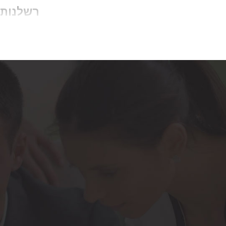
רשלנות 
העדר רישו
נטל ההוכח
הרפואה לנ
כך גם פסק
"
רשלנות רפ
שחייבים ב
מסודר...פו
ואכן ידו 
ורפואת עי
117/91, ת"א 812/94.
עם זאת בי
וזאת בעיק