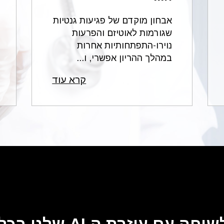
8).
אבחון מוקדם של פגיעות גנטיות
המשפט קבע הנחיות בדבר זמני טיפול להוצאת גוף זר מהעין
שגורמות לאוטיזם והפרעות
43) וסימן כרשלנות רפואית את הימנעות הרופאים מביצוע בדיקות
נוירו-התפתחותיות אחרות
במהלך ההריון אפשרי, ו...
 במקרים מסוימים הגם שנגרם למטופל נזק קשה, בית המש
קרא עוד
שכן ביציקת התוכן לאותו רופא סביר הוא הגיע לידי המסקנ
כן פעלו בצורה ראויה ואין רשלנות בדרך בה בחרו לדוגמאו
חבה על:
היפרדות רשתית
צוי המתקבלים מפגיעה בראייה ו/או בעיניים
תרחשו כתוצאה מרשלנות רפואית בעין הוכרו הן פגיעות "רג
כל ענפי הרפואה כגון אבדן השתכרות, או צורך בטיפול רפוא
וחדות לתחום רפואת העיניים למשל בצרכי עיוור כגון מכונת