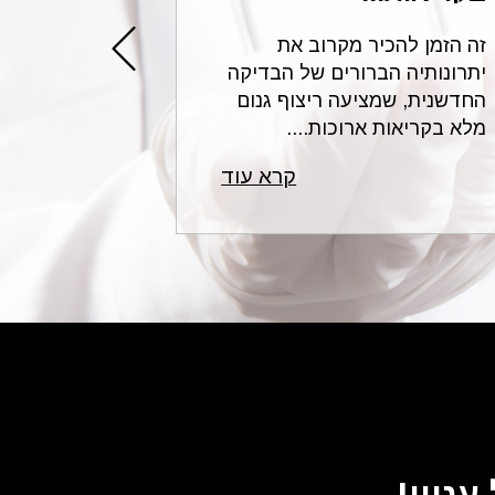
זה הזמן להכיר מקרוב את
עורכי הדין 
 (ת"א
יתרונותיה הברורים של הבדיקה
בתחום הרשל
 נדרשות
החדשנית, שמציעה ריצוף גנום
לשאלות נפו
מלא בקריאות ארוכות....
רפואית ונותנ
פט דחה
קרא עוד
ה
ת ראה
ילות"
י והן
 כתיבה