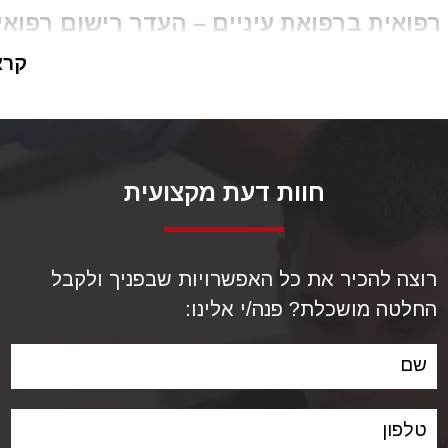
רפואית ברפואת עיניים – העדר רישום רפואי
קרא
ם רפואי של המוסד המטפל מעיד על התרשלות בטיפול, ומע
ה לרופאים, ואכן תביעות רבות התבססו על הכשלים של מע
הל מרשם תקין אחר מעקב הטיפולים.
 בית המשפט העליון בתיקי
ע"א 5049/91 וע"א 2339/92
בקו
חוות דעת מקצועית
ואית מתגבשת כבר בעצם אי ניהול תקין של הרישומים הרפו
הם הרופאים המטפלים במוסדות הרפואיים השונים...העדרו ש
גע...בראש ובראשונה בטיפול הנאות בחולה עצמו בזמן אמת
.
רוצה להכיר את כל האפשרויות שבפניך ולקבל
של בית המשפט קלה על ההדק בקבלת תביעות
רשלנות רפוא
החלטה מושכלת? פנה/י אלינו:
ניים בפרט שבהם הרישום הרפואי לוקה בחסר, לדוגמאות רא
שם
ת המשפט גם נרתע לעיתים מלפצות הגם שהייתה רשלנות רי
טלפון
ר שניתן להוכיח העדר רשלנות רפואית ממקורות אחרים ראה 