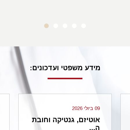
ד.מ. סביון
רפואית ברפואת עיניים – פעולות רשלניות ש
 בבואו לבדוק האם התרחשה רשלנות רפואית יבחן את הפר
קרים דומים ויכריע את התרחשותה של רשלנות זו על בסיס 
קרית הרופא הסביר. דהיינו איך רופא מן השורה היה מחליט ל
ם דומה למה שהתרחש בפועל.
מידע משפטי ועדכונים:
ין מדובר שבכך שהרופא היה חייב לבצע פעולה מסוימת, אל
רואה בדרך הטיפול וההתנהלות שבוצעה בפועל, כאופציה סבי
ולה, הגם שיתכן שהוא היה בוחר בדרך אחרת.
את העיניים בית המשפט קבע כי איחור באבחון הפרדת רשת
09 ביולי 2026
קוי בזיהום בעין של קטין הוכר כרשלנות רפואית כאשר הילד 
אוטיזם, גנטיקה וחובת
יה לאנטיביוטיקה שהוחדרה דרך הפה ומכך היה צריך להחדיר
ה...