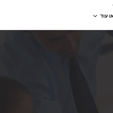
ו עוד
ביר את
רכת
בעו:
איים
ל רישום
"
ית
בכלל
ה ת"א
שומית
לדוגמא