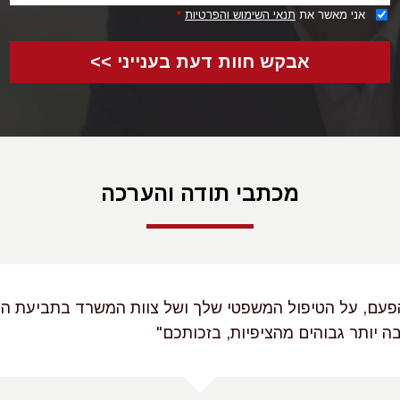
712/9.
אני מאשר את
תנאי השימוש והפרטיות
*
רפואית ברפואת עיניים - העדר הסכמה מדע
אבקש חוות דעת בענייני >>
ה משפטית המיושמת באופן עקבי בתחום רפואת העיניים היא 
עת, שכן בוודאי שאדם צריך להסכים באופן מוחלט וחופשי 
תוחית בעיניו.
וכך ניסח עקרון זה בית המשפט בת"א 88/84 "עניינו של הח
מכתבי תודה והערכה
איזה טיפול אם בכלל יבוצע בגופו".
פיצה מטופלים שנכנסו לניתוח ללא ידיעת הסיכונים כנדרש,
הסכמתם מדעת, כך למשל בת"א 117/91 שם ניתוח השתלת קר
בעין ימין של המטופל.
הפעם, על הטיפול המשפטי שלך ושל צוות המשרד בתביעת הפ
רבה יותר גבוהים מהציפיות, בזכותכם"
 קבע כי המטופל לא הוחתם על טופס הסכמה לניתוח ולא הו
ים הכרוכים בניתוח כגון דא ועל כן פיצה אותו על הנזק.
חבה על:
הפרת חובת הזהירות