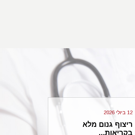
ל
קטיקה
דמות
נהוג
א שרופא
רה
ית
12 ביולי 2026
06 בנובמבר 2024
בעקבות הימנעות מביצוע בדיקת U.S מהווה רשלנות רפואית (ת"א 117/91), כמו
הראה
ריצוף גנום מלא
עורכי הדי
ה דרך
בקריאות...
...