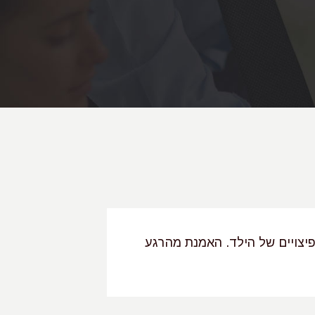
ת
תיאורית
לכל
ולה להחליט על בסיס
 ולא נתנו
נית שכשל הביא
יצויים של הילד. האמנת מהרגע
"עו"ד אדרה רוט
עורכת דין מנוס
סברו לו
שאליה הגענו מ