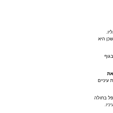
יו.
כן היא
בגוף
את
 עיניים
פל בחולה
ניו.