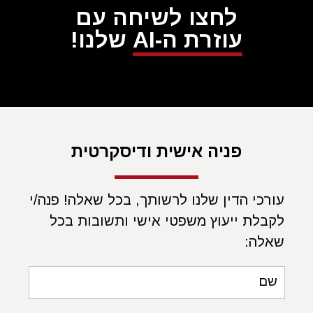
קיימים דברים בגו, נדרש רופא ילדים להתייחסות יתרה
לחצו לשיחה עם
לתלונותיו של הפציינט הצעיר המגיע לבדיקתו, בחינתן בכובד
עוזרת ה-AI
שלנו!
ראש ובשימת לב ראויה והפניית הילד למכלול הבדיקות
הרלוונטיות בהתאם לתסמינים.
רשלנות בתחום קרדיולוגיה
חובת הזהירות אותה נדרשים לגלות רופאים וכירורגים בתחום
הלב הינה רחבת היקף ומשתרעת על השלבים שטרם הטיפול,
פניה אישית ודיסקרטית
במהלכו ולאחריו.
לפני הטיפול נדרשים הרופאים בתחום זה להתחקות אחר
עורכי הדין שלנו לרשותך, בכל שאלה! פנה/י
ההיסטוריה הרפואית של החולה, רקע תורשתי של קיום מחלות
לקבלת ייעוץ משפטי אישי ותשובות בכל
לב במשפחתו ולהעריך את מצבו הקליני והגופני, כאשר
שאלה:
דיאגנוזה שגויה עשויה להוביל לקבלת החלטות רפואיות מוטעות
ולסיכון בריאותו של החולה.
שם
במהלך הטיפול נבחנים הקרדיולוגים בראי פעילותם המקצועית,