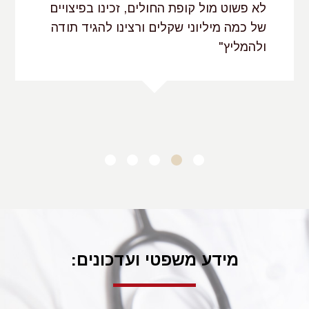
לא פשוט מול קופת החולים, זכינו בפיצויים
לשקול, לברר ולגבש החלטה מושכלת האם ברצונו לבצע את
של כמה מיליוני שקלים ורצינו להגיד תודה
הטיפול, אשר תיתמך בחתימת החולה בכתב.
ולהמליץ"
סוגי רשלנות רפואית בתחומי רפואה שונים
על רופא בכל התמחות מוטלת חובה להשתלם ולהתעדכן
ב.פ. בני ברק
בהתפתחויות המקצועיות והמדעיות בתחום עיסוקו וליישם
פרקטיקות טיפול מתקדמות ותכשירים רפואיים חדשים.
אך בשל השוני הרב, המבדיל בין סוגי ההתמחויות, נקבעו בכל
תחום רפואי סטנדרטים מנחים לבחינת התנהלותו של הרופא,
שונים בסוגם ורמתם ומשקפים את הציפיות הנדרשות מהרופא
במסגרת תפקידו.
מידע משפטי ועדכונים:
רשלנות רופא משפחה
רופא זה אמון על מיפוי תסמיניו הרפואיים ותלונותיו הראשוניות
של החולה. על בסיס הידע הכללי, אשר מצוי באמתחתו, נדרש