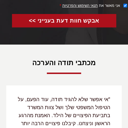
הסיוע האפשריים - בסיוע, הניתן על ידי קרובי משפחה, תבוצע
אני מאשר את
תנאי השימוש והפרטיות
*
הערכה על בסיס אומדן שווי העזרה הניתנת, בהתאם לחומרת
אבקש חוות דעת בענייני >>
הפגיעה ולהיקף העזרה שניתנה. במסגרת זו יילקחו בחשבון גם
הפסדי שכר, שנגרמו לבן המשפחה המסייע, אשר נאלץ
להפסיק את עבודתו או לצמצם את היקפה בתקופת הסיעוד.
לעניין זה קיראו על:
הפסדי שכר שנגרמו להורים
מכתבי תודה והערכה
"אי אפשר שלא להגיד תודה, עוד הפעם, על
הטיפול המשפטי שלך ושל צוות המשרד
בתביעת הפיצויים של הילד. האמנת מהרגע
הראשון וניצחנו. קיבלנו פיצויים הרבה יותר