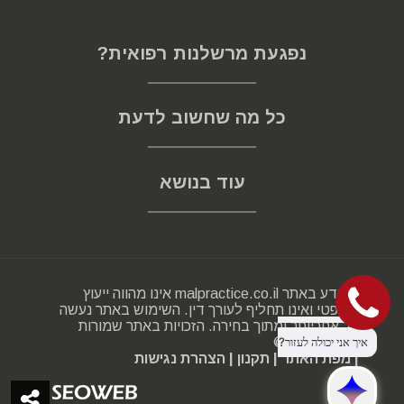
וללא כל התחייבות
לשיחה אישית עם עורכת הדין אדרה רוט חייג/י:
נפגעת מרשלנות רפואית?
072-334-0001
כמו כן ניתן להתייעץ ולשאול על ניתוחי מתיחת בטן
כל מה שחשוב לדעת
במסגרת:
פורום רשלנות רפואית
עוד בנושא
המידע באתר malpractice.co.il אינו מהווה ייעוץ
משפטי ואינו תחליף לעורך דין. השימוש באתר נעשה
על אחריותך ומתוך בחירה. הזכויות באתר שמורות
2000-2025 ©
| מפת האתר
| תקנון
| הצהרת נגישות