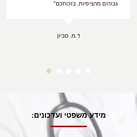
גבוהים מהציפיות, בזכותכם"
הרדמה
- סיבוכים הקשורים בהרדמה המלאה, שתחת
השפעתה נערך הניתוח.
סטייה מסטנדרט רפואי סביר
- ביצוע הניתוח בחוסר
ד.מ. סביון
מקצועיות, תוך
הפרת חובת הזהירות
, שחלה על הרופא מכוח
עיסוקו וסטייה מהסטנדרטים, המצופים ממנו במסגרת
מבחן
הרופא הסביר
. לרבות טעויות בביצוע החתכים לרוחב הבטן
וסביב הטבור וביצוע תפירה רשלנית בשולי החתך.
לאחר הניתוח
אמנם מדובר בניתוח פשוט, שאינו כרוך בעיקרו בכאבים
ותופעות לוואי אולם, חוסר מתן הנחיות מתאימות לתקופת
ההחלמה, שלאחר הניתוח, עשוי להוות
עילה לתביעת רשלנות
מידע משפטי ועדכונים:
רפואית
.
בין ההמלצות המקובלות:
שכיבה בתנוחה מקופלת ושימוש
בחגורת בטן אלסטית לתקופה של שלושה שבועות, שמירה על