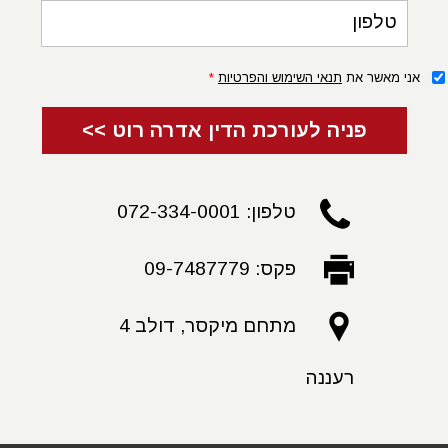
וטען, כי הניתוח שבוצע הוא זה שסוכם עם התובעת.
טלפון
במידה ועברת ניתוח למתיחת בטן ונגרמו לך נזקים מכל סוג
שהוא, הן במהלך הפרוצדורה הכירורגית והן לאחריה - בתקופת
אני מאשר את
תנאי השימוש והפרטיות
*
ההחלמה, עליך
לפנות ולהתייעץ עם עורך דין
מנוסה בתחום,
פניה לעורכת הדין אדרה רוט >>
ובעת הצורך גם עם מומחה לכירורגיה פלסטית.
בהתייעצות עם עורך הדין והמומחה הרפואי יבחן התיק הרפואי
המלא שלך, על מנת לבדוק את השתלשלות האירועים לפני
טלפון: 072-334-0001
הניתוח, במהלכו ובהמשך גם בעת המעקב הרפואי שלאחר
הניתוח. רק באמצעות בחינה מדוקדקת ומקצועית ניתן להכריע
פקס: 09-7487779
לגבי קיומה של עילה להגשת תביעת פיצויים לאור התרשלות
לכאורה בביצוע הניתוח.
מתחם מיקסר, דולב 4
משרדה של
עורכת הדין אדרה רוט
מייצג תובעים (בלבד)
במגוון רחב של
תביעות רשלנות רפואית
, בעקבות פגיעות
רעננה
שנגרמו למנותחים בפרוצדורה כירורגית למתחית בטן. אנו
נשמח להפגש ולייעץ גם לך בכל עניין רלוונטי - ללא תשלום