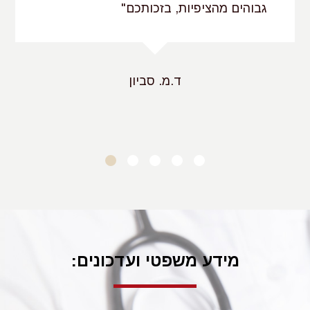
גבוהים מהציפיות, בזכותכם"
שכרו של האפוטרופוס והחזר הוצאות שהוציא לצורך
מילוי תפקידו
באופן עקרוני מכירה מערכת המשפט בכך שבמידה ולצורך
ד.מ. סביון
מילוי תפקידו הוציא האפוטרופוס הוצאות סבירות, קיימת בידו
סמכות להחזירן מתוך נכסי החסוי.
בנוסף, רשאי בית המשפט לקבוע שכר ראוי לאפוטרופוס
במידה וימצא כי הדבר מוצדק בנסיבות העניין. מתוך אלה ינוכו
הוצאות בגין נזקים, שגרם האפוטרופוס לחסוי או לרכושו בניהול
ענייניו המשפטיים אלא אם יצליח האפוטרופוס להוכיח, כי פעל
בתום לב ומתוך דאגה לטובת החסוי.
המגמה העולה מהפסיקה הינה, כי האפוטרופוס זכאי לשכר בגין
ביצוע פעולות החורגות ממסגרתו של טיפול רגיל אשר ניתן על
מידע משפטי ועדכונים:
ידי בן משפחה.
בקביעת השכר מתבסס בית המשפט על תקנה 5 לתקנות