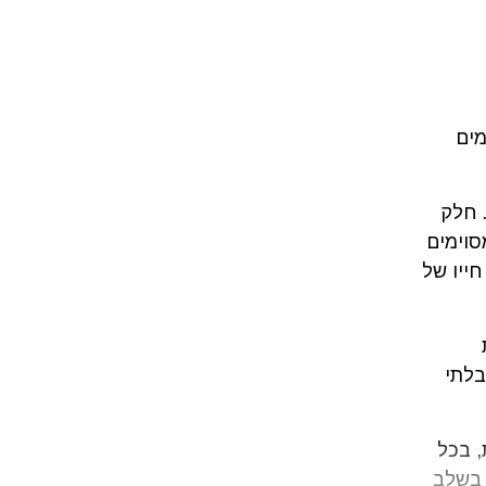
מים
 חלק
סוימים
ייו של
בלתי
, בכל
 בשלב