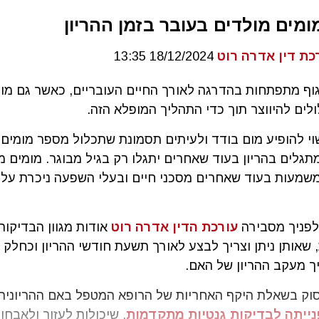
ומים מולדים בעובר בזמן ההריון
כת דין אדרה רוט
18/12/2024 13:35
וף מתפתחות בהדרגה לאורך החיים העובריים, כאשר גם מו
לים להיווצר תוך כדי התהליך המופלא הזה.
וי להופיע מום בודד ולעיתים תסמונת שתכלול מספר מומים.
גלים בהריון בעוד שאחרים יתגלו רק בגיל מבוגר. מומים מ
משמעות בעוד שאחרים מסכני חיים ובעלי השפעה ניכרת על ח
פניך מסבירה
עורכת הדין אדרה רוט
אודות מגוון הבדיקות
 שאותן ניתן וצריך לבצע לאורך תשעת חודשי ההריון וכחלק 
ך מעקב ההריון של האם.
עסוק בשאלת היקף האחריות של הרופא המטפל באם ההריונית
ייתה לבדיקות גנטיות מתקדמות
, שיכולות לעזור ולאבחן