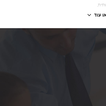
תית,
ו עוד
הוגשו
יוו את
וביל