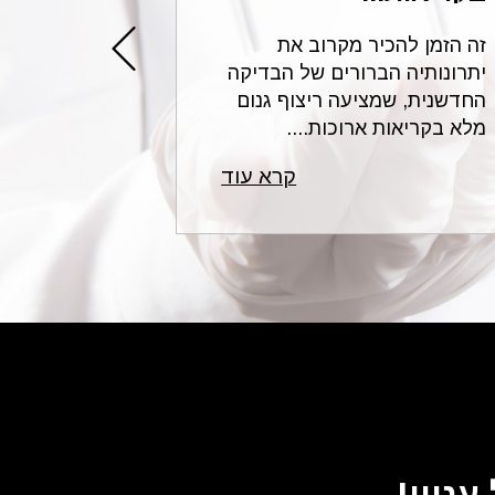
זה הזמן להכיר מקרוב את
עורכי הדין 
יתרונותיה הברורים של הבדיקה
בתחום הרשל
החדשנית, שמציעה ריצוף גנום
לשאלות נפו
מלא בקריאות ארוכות....
רפואית ונותנ
קרא עוד