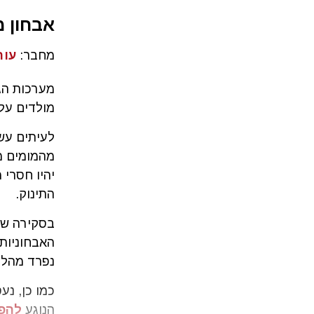
אבחון מ
מחבר:
עור
מערכות הג
מולדים עלו
לעיתים עש
מהמומים מת
יהיו חסרי 
התינוק.
בסקירה של
האבחוניות,
נפרד מהלי
כמו כן, נ
הנוגע
להפנ