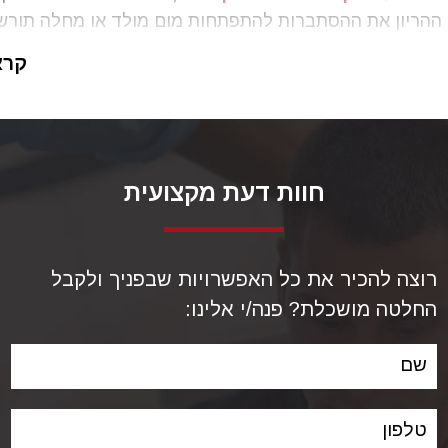
ההריון את ההסתברות להתפתחות מום מולד או מחלה תורש
גוע בעובר.
קרא
 עתה כי במשרדנו מתנהלות מאות תביעות רשלנות רפואית, ש
ת רפואית
באבחון מוקדם של מום מולד, כאשר הרופאים של
ביצעו בדיקות נדרשות או שטעו בפענוח אותן בדיקות, מה שה
ק הסובל ממומים מולדים קשים.
חוות דעת מקצועית
רוצה להכיר את כל האפשרויות שבפניך ולקבל
החלטה מושכלת? פנה/י אלינו:
שם
טלפון