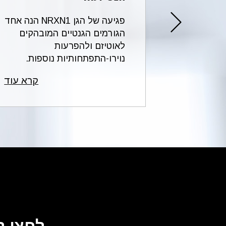
הקצרה
פגיעה של הגן NRXN1 הנה אחד
2p16.3 של כרומוזום 2 מחייבת
הגורמים הגנטיים המובהקים
מהלך
לאוטיזם ולהפרעות
להג...
נוירו-התפתחותיות נוספות.
הכי...
קרא עוד
קרא עוד