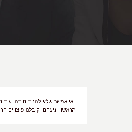
ועי והמסור שקיבלנו ממך לאורך 3 וחצי השנים האחרונות, בהן
"אי אפשר שלא להגיד תודה, עוד 
 שהשגת את
הראשון וניצחנו. קיבלנו פיצויים ה