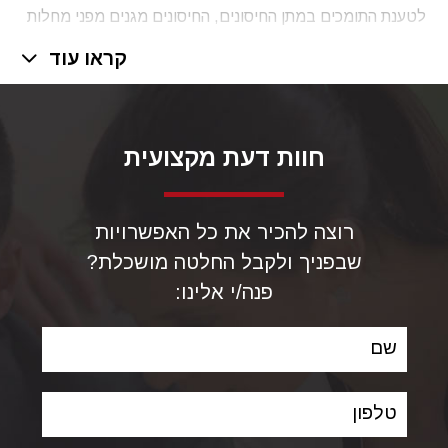
לטענת התומכים במתן החיסונים, החיסונים מגנים מפני מחלות
זיהומיות, באופן שהביא לירידה משמעותית בתחלואה ובתמותה
קראו עוד
מהמחלות הללו.
החיסונים מעניקים הגנה מפני המחלות הזיהומיות הן על ידי
הענקת הגנה אישית לאדם המחוסן והן על ידי מניעת הפצה
חוות דעת מקצועית
והדבקה של מחלות, ולרבות בקרב מי שלא חוסנו כלל, בשל
אפקט חסינות העדר
herd immunity
.
רוצה להכיר את כל האפשרויות
שבפניך ולקבל החלטה מושכלת?
פנה/י אלינו:
שם
טלפון