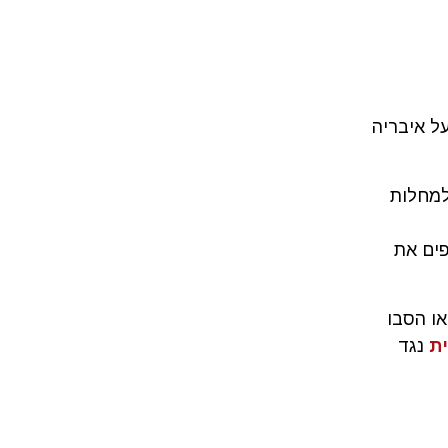
ל איבריה
למחלות
פים את
ו הסבו
ת
נגד