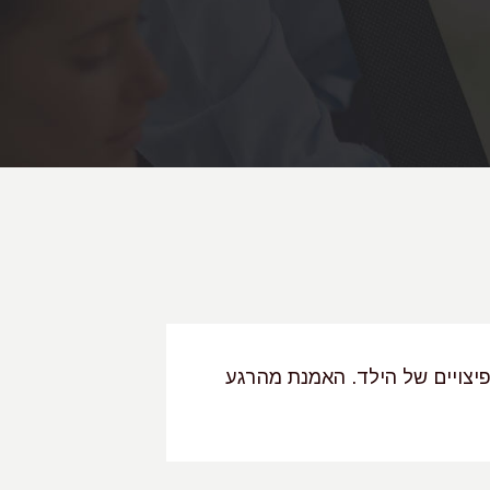
 על
ות עתירי
ים
 גופנית
משך
ומקיפים,
יה,
וע
ים
יצויים של הילד. האמנת מהרגע
"עו"ד אדרה רוט
עורכת דין מנוס
פל
שאליה הגענו מ