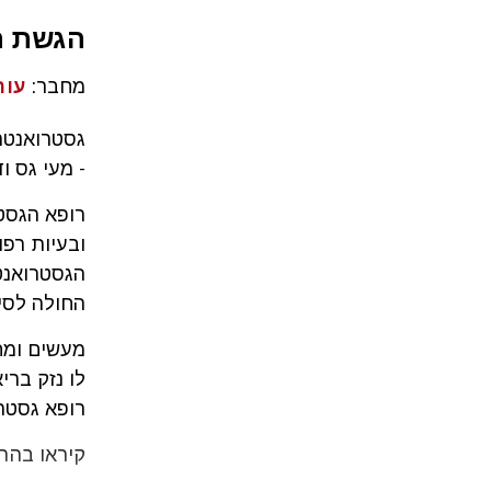
הגשת תב
מחבר:
עור
גסטרואנטר
- מעי גס ו
רופא הגסטר
ובעיות רפ
הגסטרואנטר
החולה לסיכ
מעשים ומח
לו נזק ברי
רופא גסטרו
קיראו בהר