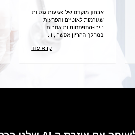
ים להעיד על החמרה במצבו הגופני.
אבחון מוקדם של פגיעות גנטיות
התייעץ עם מומחים ועורכי דין במסגרת:
פורום רשלנות ר
שגורמות לאוטיזם והפרעות
נוירו-התפתחותיות אחרות
במהלך ההריון אפשרי, ו...
וע אישי בנושא גסטרואנטרולוגיה ליחצו:
יעוץ לנפגעי 
רפואית
קרא עוד