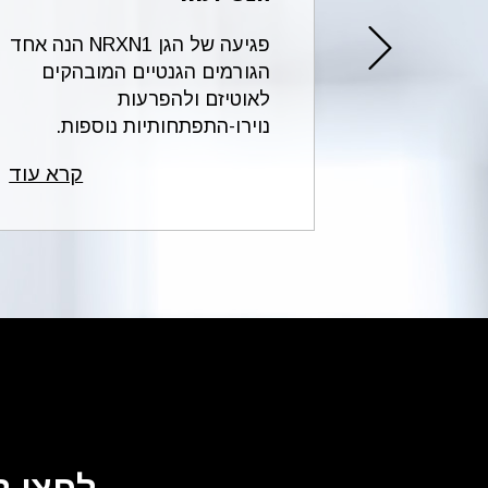
שעשוי
הקצרה
פגיעה של הגן NRXN1 הנה אחד
בואו ל
2p16.3 של כרומוזום 2 מחייבת
הגורמים הגנטיים המובהקים
מהלך
לאוטיזם ולהפרעות
להג...
נוירו-התפתחותיות נוספות.
לקבל סי
הכי...
קרא עוד
קרא עוד