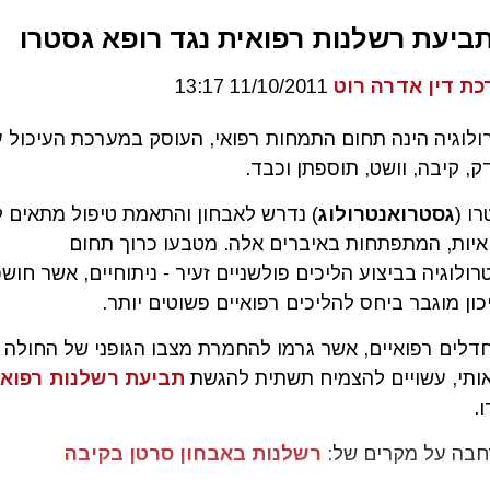
יעת רשלנות רפואית נגד רופא גסטרו
כת דין אדרה רוט
11/10/2011 13:17
ולוגיה הינה תחום התמחות רפואי, העוסק במערכת העיכול ע
דק, קיבה, וושט, תוספתן וכבד.
ו (
גסטרואנטרולוג
) נדרש לאבחון והתאמת טיפול מתאים 
ואיות, המתפתחות באיברים אלה. מטבעו כרוך תחום
ולוגיה בביצוע הליכים פולשניים זעיר - ניתוחיים, אשר חוש
ון מוגבר ביחס להליכים רפואיים פשוטים יותר.
דלים רפואיים, אשר גרמו להחמרת מצבו הגופני של החולה א
אותי, עשויים להצמיח תשתית להגשת
תביעת רשלנות רפואי
.
חבה על מקרים של:
רשלנות באבחון סרטן בקיבה