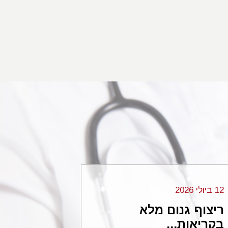
ו הולם את
ן
ות
כים
ת
 מבחן
 צינורית
קיבה,
12 ביולי 2026
06 בנובמבר 2024
ריצוף גנום מלא
עורכי הדי
 סימנים,
בקריאות...
...